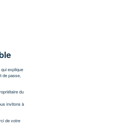
ble
qui explique
ot de passe,
opriétaire du
ous invitons à
ci de votre