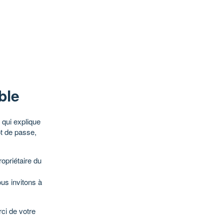
ble
qui explique
ot de passe,
opriétaire du
ous invitons à
ci de votre