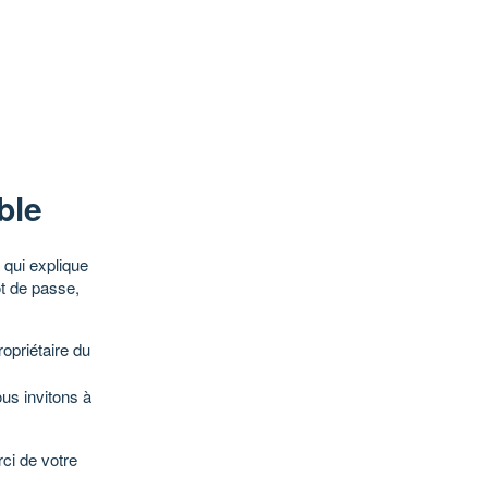
ble
qui explique
ot de passe,
opriétaire du
ous invitons à
ci de votre