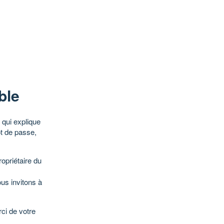
ble
qui explique
ot de passe,
opriétaire du
ous invitons à
ci de votre